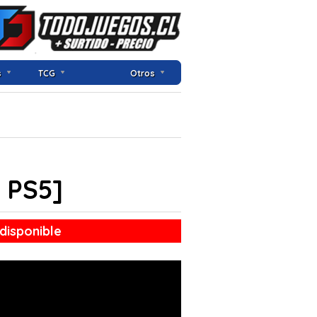
s
TCG
Otros
 PS5]
disponible