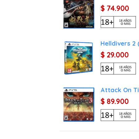
$ 74.900
Helldivers 2
$ 29.000
Attack On Ti
$ 89.900