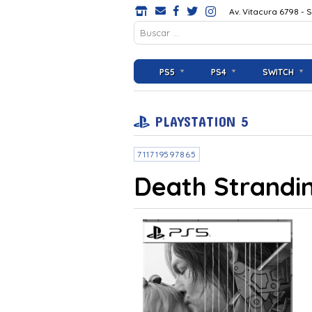
Av. Vitacura 6798 - 
PS5
PS4
SWITCH
PLAYSTATION 5
711719597865
Death Strandi