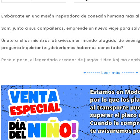
Embárcate en una misión inspiradora de conexión humana más all
Sam, junto a sus compañeros, emprende un nuevo viaje para salva
Únete a ellos mientras atraviesan un mundo plagado de enemi
pregunta inquietante: ¿deberíamos habernos conectado?
Paso a paso, el legendario creador de juegos Hideo Kojima camb
------- Leer más -------