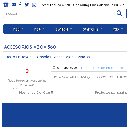
Av. Vitacura 6798 - Shopping Los Cobres Local G7 -
PS5
PS4
SWITCH
SWITCH 2
PS3
ACCESORIOS XBOX 360
Juegos Nuevos
Consolas
Accesorios
Usados
Ordenados por
|
|
Nombre
Mejor Precio
Ingre
0
LISTA NO GARANTIZA QUE TODOS LOS TITULO
Resultados en
Accesorios
Xbox 360
Subir
0
Mostrando 0 al 0 de
Productos por págin