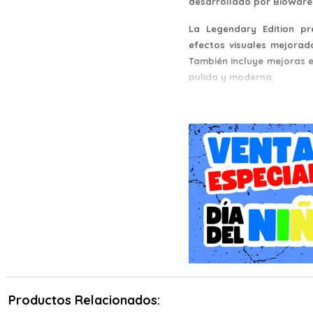
desarrollado por BioWare 
La Legendary Edition pr
efectos visuales mejorad
También incluye mejoras e
pulida y moderna.
En "Mass Effect Legenda
personaje personalizable 
galaxia de una amenaza a
afectan el desarrollo de la
El juego combina eleme
interactivos para crear
personalizar a su Comand
en el desarrollo de la histo
"Mass Effect Legendary E
los tres juegos, lo que 
recopilación. Esto incl
Productos Relacionados:
enriquecen aún más el uni