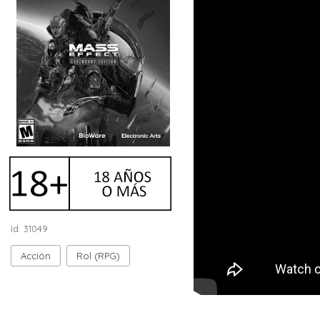
Id: 31049
Acción
Rol (RPG)