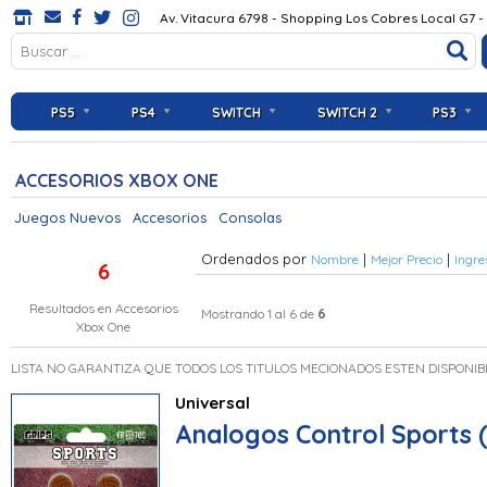
Av. Vitacura 6798 - Shopping Los Cobres Local G7 -
PS5
PS4
SWITCH
SWITCH 2
PS3
ACCESORIOS XBOX ONE
Juegos Nuevos
Accesorios
Consolas
Ordenados por
|
|
Nombre
Mejor Precio
Ingre
6
Resultados en
Accesorios
6
Mostrando 1 al 6 de
Xbox One
LISTA NO GARANTIZA QUE TODOS LOS TITULOS MECIONADOS ESTEN DISPONIB
Universal
Analogos Control Sports (