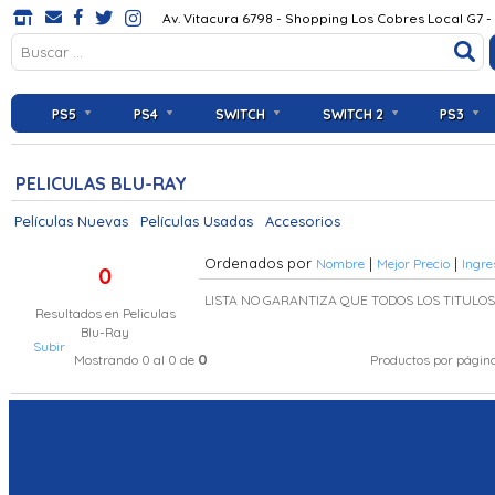
Av. Vitacura 6798 - Shopping Los Cobres Local G7 -
PS5
PS4
SWITCH
SWITCH 2
PS3
PELICULAS BLU-RAY
Películas Nuevas
Películas Usadas
Accesorios
Ordenados por
|
|
Nombre
Mejor Precio
Ingre
0
LISTA NO GARANTIZA QUE TODOS LOS TITULO
Resultados en
Peliculas
Blu-Ray
Subir
0
Mostrando 0 al 0 de
Productos por págin