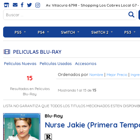
Av. Vitacura 6798 - Shopping Los Cobres Local G7 -
PS5
PS4
SWITCH
SWITCH 2
PS3
PELICULAS BLU-RAY
Películas Nuevas
Películas Usadas
Accesorios
Ordenados por
|
|
Nombre
Mejor Precio
Ingre
15
Resultados en
Peliculas
15
Mostrando 1 al 15 de
Blu-Ray
LISTA NO GARANTIZA QUE TODOS LOS TITULOS MECIONADOS ESTEN DISPONIB
Blu-Ray
Nurse Jakie (Primera Tem