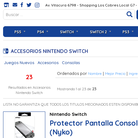
Av. Vitacura 6798 - Shopping Los Cobres Local G7 -
PS5
PS4
SWITCH
SWITCH 2
PS3
ACCESORIOS NINTENDO SWITCH
Juegos Nuevos
Accesorios
Consolas
Ordenados por
|
|
Nombre
Mejor Precio
Ingre
23
Resultados en
Accesorios
23
Mostrando 1 al 23 de
Nintendo Switch
LISTA NO GARANTIZA QUE TODOS LOS TITULOS MECIONADOS ESTEN DISPONIB
Nintendo Switch
Protector Pantalla Conso
(Nyko)