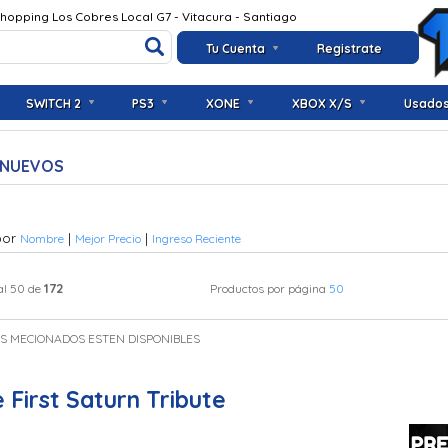
Shopping Los Cobres Local G7 - Vitacura - Santiago
Tu Cuenta
Registrate
SWITCH 2
PS3
XONE
XBOX X/S
Usado
 NUEVOS
por
|
|
Nombre
Mejor Precio
Ingreso Reciente
172
al 50 de
Productos por página
50
OS MECIONADOS ESTEN DISPONIBLES
 First Saturn Tribute