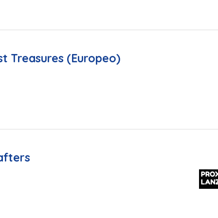
t Treasures (Europeo)
fters