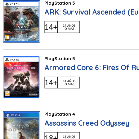
PlayStation 5
ARK: Survival Ascended (E
PlayStation 5
Armored Core 6: Fires Of R
PlayStation 4
Assassins Creed Odyssey