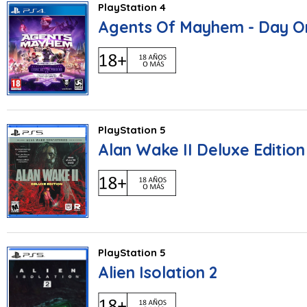
PlayStation 4
Agents Of Mayhem - Day On
PlayStation 5
Alan Wake II Deluxe Edition
PlayStation 5
Alien Isolation 2