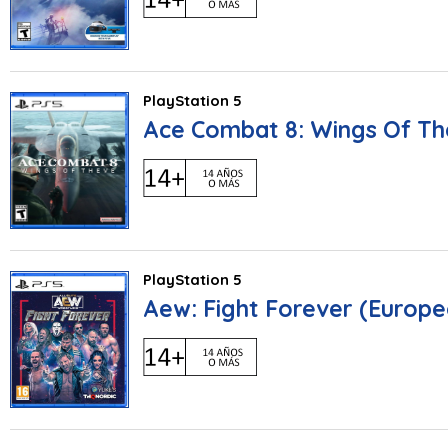
PlayStation 5
Ace Combat 8: Wings Of T
PlayStation 5
Aew: Fight Forever (Europe